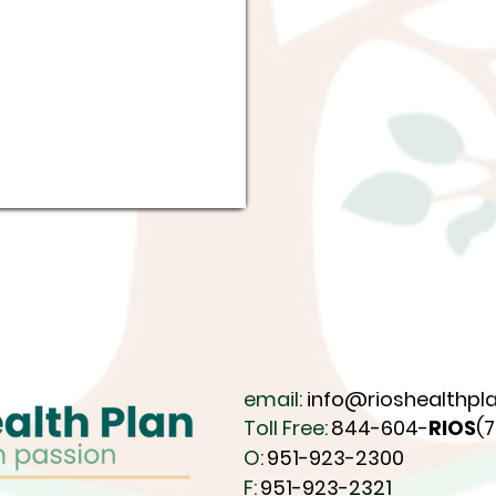
email:
info@rioshealthpla
Toll Free:
844-604-
RIOS
(
O:
951-923-2300
F:
951-923-2321