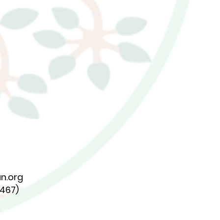
n.org
7467)