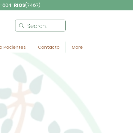
-604-
RIOS
(7467)
a Pacientes
Contacto
More