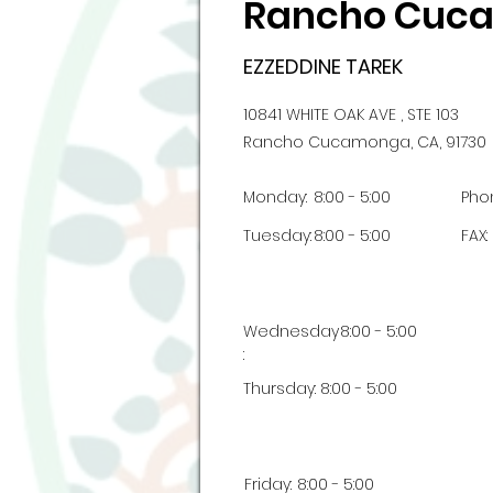
Rancho Cuc
EZZEDDINE TAREK
10841 WHITE OAK AVE , STE 103
Rancho Cucamonga, CA, 91730
Monday:
8:00 - 5:00
Pho
Tuesday:
8:00 - 5:00
FAX:
Wednesday
8:00 - 5:00
:
Thursday:
8:00 - 5:00
Friday:
8:00 - 5:00