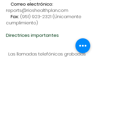
Correo electrónico:
reports@rioshealthplan.com
Fax:
(951) 923-2321
(Únicamente
cumplimiento)
Directrices importantes
Las llamadas telefónicas grabadas
podrán utilizarse con fines de
formación, mejora del servicio o
investigación, de conformidad con la
normativa aplicable.
Al utilizar este servicio, contribuye a
fomentar un lugar de trabajo
transparente, ético y seguro para
todos. Su voz es importante: gracias
por ayudarnos a mantener nuestros
valores.