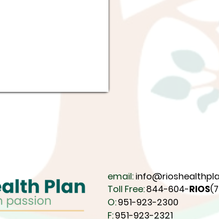
email:
info@rioshealthpla
Toll Free:
844-604-
RIOS
(
O:
951-923-2300
F:
951-923-2321