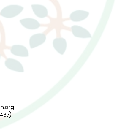
n.org
7467)