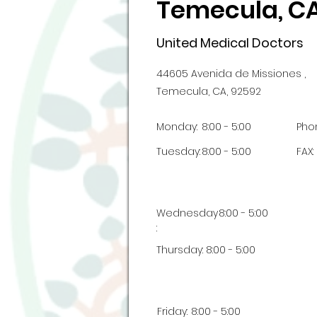
Temecula, C
United Medical Doctors
44605 Avenida de Missiones ,
Temecula, CA, 92592
Monday:
8:00 - 5:00
Pho
Tuesday:
8:00 - 5:00
FAX:
Wednesday
8:00 - 5:00
:
Thursday:
8:00 - 5:00
Friday:
8:00 - 5:00