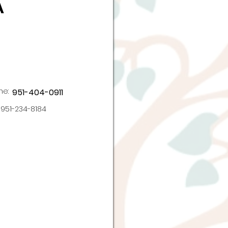
A
ne:
951-404-0911
951-234-8184