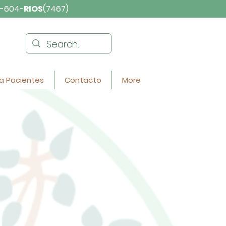
-604-
RIOS
(7467)
a Pacientes
Contacto
More