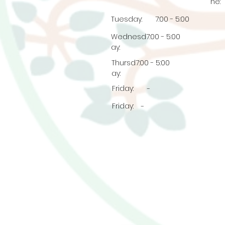
ne:
Tuesday:
7:00 - 5:00
Wednesd
7:00 - 5:00
ay:
Thursd
7:00 - 5:00
ay:
Friday:
-
Friday:
-