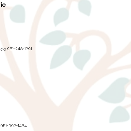
ic
951-248-1291
nda
951-992-1454