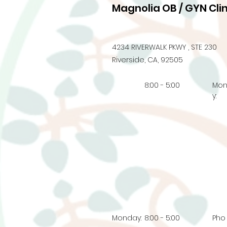
Magnolia OB / GYN Clin
4234 RIVERWALK PKWY , STE 230
Riverside, CA, 92505
8:00 - 5:00
Mo
y:
Monday:
8:00 - 5:00
Pho