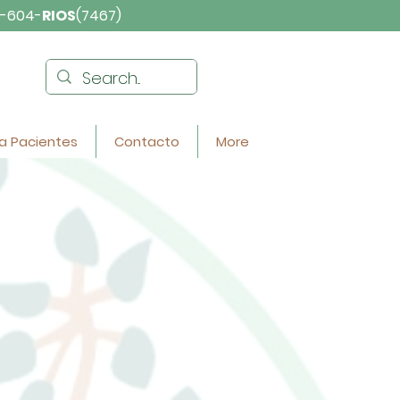
-604-
RIOS
(7467)
a Pacientes
Contacto
More