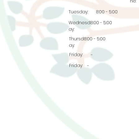
ne:
Tuesday:
8:00 - 5:00
Wednesd
8:00 - 5:00
ay:
Thursd
8:00 - 5:00
ay:
Friday:
-
Friday:
-