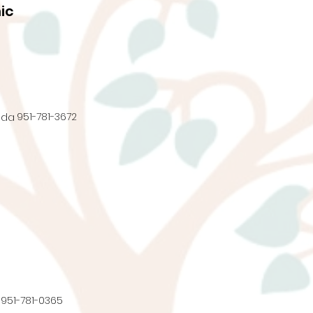
ic
951-781-3672
nda
951-781-0365